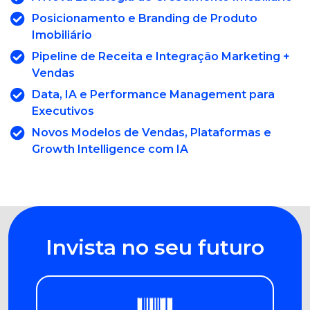
Posicionamento e Branding de Produto
Imobiliário
Pipeline de Receita e Integração Marketing +
Vendas
Data, IA e Performance Management para
Executivos
Novos Modelos de Vendas, Plataformas e
Growth Intelligence com IA
Invista no seu futuro